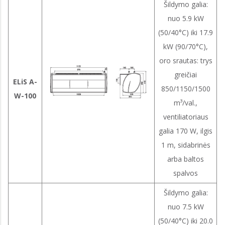
Šildymo galia:
nuo 5.9 kW
(50/40°C) iki 17.9
kW (90/70°C),
oro srautas: trys
greičiai
ELiS A-
850/1150/1500
W-100
m³/val.,
ventiliatoriaus
galia 170 W, ilgis
1 m, sidabrinės
arba baltos
spalvos
Šildymo galia:
nuo 7.5 kW
(50/40°C) iki 20.0