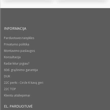
INFORMACIJA
Parduotuvės taisyklės
Privatumo politika
Montavimo paslaugos
Konsultacija
Radai kitur pigiau?
60d. grąžinimo garantija
DUK
22C perki - Circle K kavą geri
22C TOP
Klientu atsiliepimai
EL. PARDUOTUVĖ