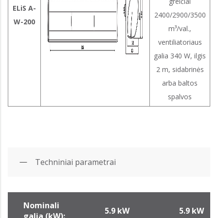
greičiai
ELiS A-
2400/2900/3500
W-200
m³/val.,
ventiliatoriaus
galia 340 W, ilgis
2 m, sidabrinės
arba baltos
spalvos
Techniniai parametrai
Nominali
5.9 kW
5.9 kW
galia (kW):