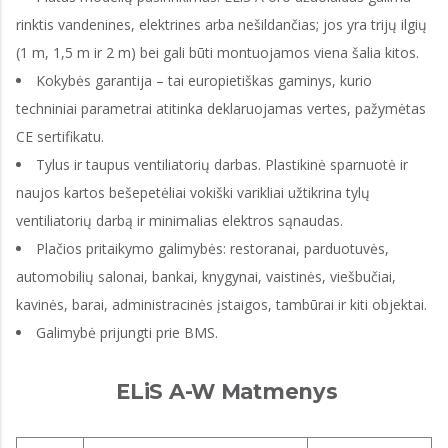
rinktis vandenines, elektrines arba nešildančias; jos yra trijų ilgių
(1 m, 1,5 m ir 2 m) bei gali būti montuojamos viena šalia kitos.
Kokybės garantija – tai europietiškas gaminys, kurio
techniniai parametrai atitinka deklaruojamas vertes, pažymėtas
CE sertifikatu.
Tylus ir taupus ventiliatorių darbas. Plastikinė sparnuotė ir
naujos kartos bešepetėliai vokiški varikliai užtikrina tylų
ventiliatorių darbą ir minimalias elektros sąnaudas.
Plačios pritaikymo galimybės: restoranai, parduotuvės,
automobilių salonai, bankai, knygynai, vaistinės, viešbučiai,
kavinės, barai, administracinės įstaigos, tambūrai ir kiti objektai.
Galimybė prijungti prie BMS.
ELiS A-W Matmenys