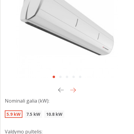
Nominali galia (kW):
5.9 kW
7.5 kW
10.8 kW
Valdymo pultelis: