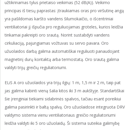
užtikrinamas tylus prietaiso veikimas (52 dB(A)). Veikimo
principas iš tiesų paprastas: įtraukiamas oras pro viršutinę angą
yra pašildomas karšto vandens šilumokaičio, o išcentriniai
ventiliatoriai jį išpučia pro reguliuojamas groteles, kurios leidžia
tinkamai pakreipti oro srautą. Norint sustabdyti vandens
cirkuliaciją, pajungiamas vožtuvas su servo pavara. Oro
užuolaidos darbą galima automatiškai reguliuoti panaudojant
magnetinį durų kontaktą arba termostatą. Oro srautą galima
valdyti trijų greičių reguliatoriumi.
ELiS A oro užuolaidos yra trijų ilgių: 1 m, 1,5 m ir 2 m, taip pat
jas galima kabinti vieną šalia kitos iki 3 m aukštyje. Standartiškai
šie įrenginiai tiekiami sidabrinės spalvos, tačiau esant poreikiui
galima pasirinkti ir baltą spalvą. Oro užuolaidose integruota DRV
valdymo sistema vienu ventiliatoriaus greičio reguliatoriumi
leidžia valdyti iki 5 oro užuolaidų. Ši sistema suteikia galimybę