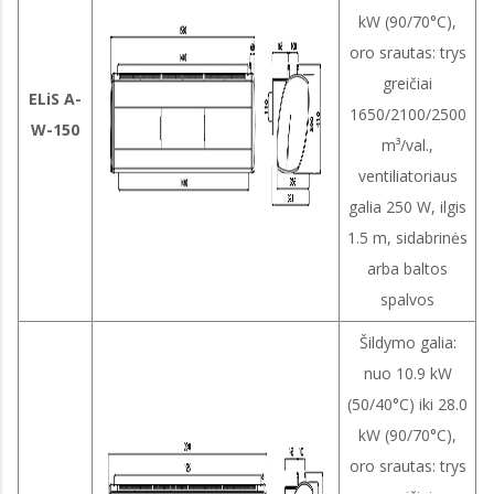
kW (90/70°C),
oro srautas: trys
greičiai
ELiS A-
1650/2100/2500
W-150
m³/val.,
ventiliatoriaus
galia 250 W, ilgis
1.5 m, sidabrinės
arba baltos
spalvos
Šildymo galia:
nuo 10.9 kW
(50/40°C) iki 28.0
kW (90/70°C),
oro srautas: trys