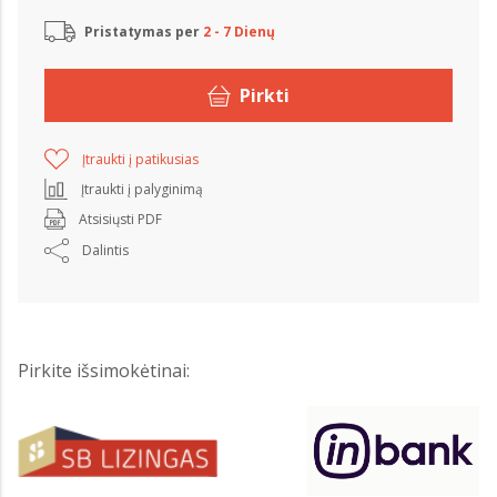
Pristatymas per
2 - 7 Dienų
Pirkti
Įtraukti į patikusias
Įtraukti į palyginimą
Atsisiųsti PDF
Dalintis
Pirkite išsimokėtinai: