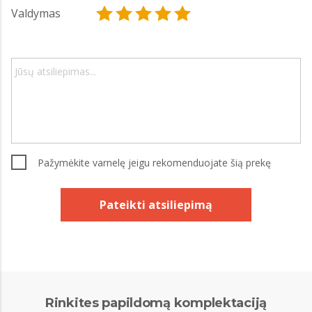
Valdymas
Pažymėkite varnelę jeigu rekomenduojate šią prekę
Pateikti atsiliepimą
Rinkites papildomą komplektaciją