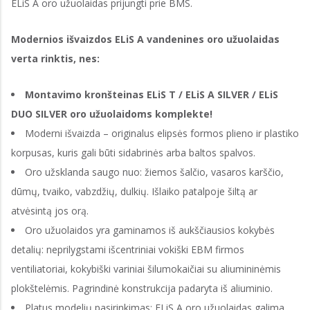
ELiS A oro užuolaidas prijungti prie BMS.
Modernios išvaizdos ELiS A vandenines oro užuolaidas
verta rinktis, nes:
Montavimo kronšteinas ELiS T / ELiS A SILVER / ELiS
DUO SILVER oro užuolaidoms komplekte!
Moderni išvaizda – originalus elipsės formos plieno ir plastiko
korpusas, kuris gali būti sidabrinės arba baltos spalvos.
Oro užsklanda saugo nuo: žiemos šalčio, vasaros karščio,
dūmų, tvaiko, vabzdžių, dulkių. Išlaiko patalpoje šiltą ar
atvėsintą jos orą.
Oro užuolaidos yra gaminamos iš aukščiausios kokybės
detalių: neprilygstami išcentriniai vokiški EBM firmos
ventiliatoriai, kokybiški variniai šilumokaičiai su aliumininėmis
plokštelėmis. Pagrindinė konstrukcija padaryta iš aliuminio.
Platus modelių pasirinkimas: ELiS A oro užuolaidas galima