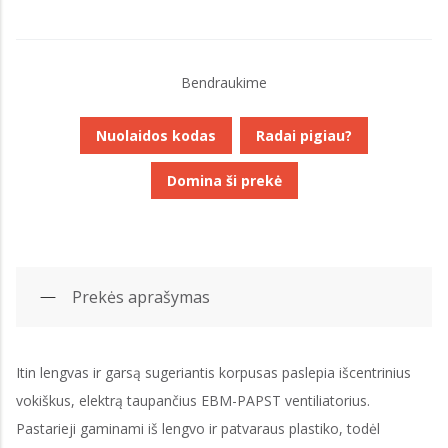
Bendraukime
Nuolaidos kodas
Radai pigiau?
Domina ši prekė
Prekės aprašymas
Itin lengvas ir garsą sugeriantis korpusas paslepia išcentrinius
vokiškus, elektrą taupančius EBM-PAPST ventiliatorius.
Pastarieji gaminami iš lengvo ir patvaraus plastiko, todėl