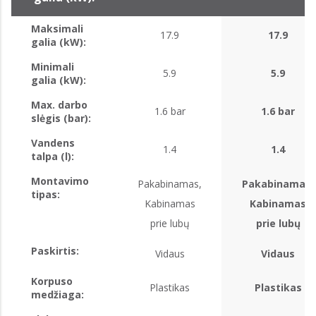
Maksimali
17.9
17.9
galia (kW):
Minimali
5.9
5.9
galia (kW):
Max. darbo
1.6 bar
1.6 bar
slėgis (bar):
Vandens
1.4
1.4
talpa (l):
Montavimo
Pakabinamas,
Pakabinamas,
tipas:
Kabinamas
Kabinamas
prie lubų
prie lubų
Paskirtis:
Vidaus
Vidaus
Korpuso
Plastikas
Plastikas
medžiaga: