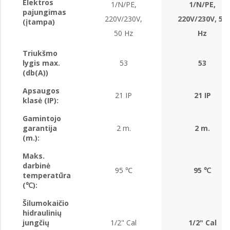
Elektros
1/N/PE,
1/N/PE,
pajungimas
220V/230V,
220V/230V, 50
(įtampa)
50 Hz
Hz
Triukšmo
lygis max.
53
53
(db(A))
Apsaugos
21 IP
21 IP
klasė (IP):
Gamintojo
garantija
2 m.
2 m.
(m.):
Maks.
darbinė
95 ℃
95 ℃
temperatūra
(℃):
Šilumokaičio
hidraulinių
jungčių
1/2" Cal
1/2" Cal