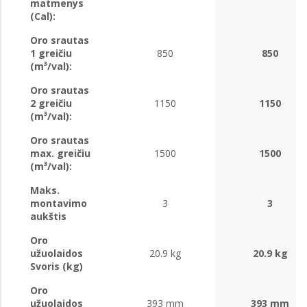
matmenys
(Cal):
Oro srautas
1 greičiu
850
850
(m³/val):
Oro srautas
2 greičiu
1150
1150
(m³/val):
Oro srautas
max. greičiu
1500
1500
(m³/val):
Maks.
montavimo
3
3
aukštis
Oro
užuolaidos
20.9 kg
20.9 kg
Svoris (kg)
Oro
užuolaidos
393 mm
393 mm