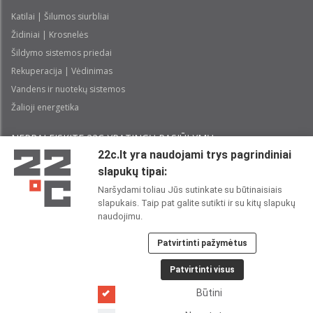
Katilai | Šilumos siurbliai
Židiniai | Krosnelės
Šildymo sistemos priedai
Rekuperacija | Vėdinimas
Vandens ir nuotekų sistemos
Žalioji energetika
NEPRALEISKITE 22С YPATINGŲ PASIŪLYMŲ:
22c.lt yra naudojami trys pagrindiniai
slapukų tipai:
Prenumeruoti
Naršydami toliau Jūs sutinkate su būtinaisiais
slapukais. Taip pat galite sutikti ir su kitų slapukų
Perskaičiau ir sutinku su 22C
Privatumo politika
naudojimu.
Patvirtinti pažymėtus
22C SOCIALINIUOSE TINKLUOSE:
Patvirtinti visus
Būtini