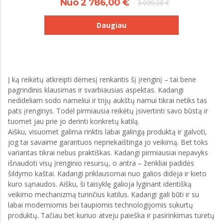
Nuo 2 786,00 €
3 099,00 €
Daugiau
Į ką reikėtų atkreipti dėmesį renkantis šį įrenginį – tai bene
pagrindinis klausimas ir svarbiausias aspektas. Kadangi
nedideliam sodo nameliui ir trijų aukštų namui tikrai netiks tas
pats įrenginys. Todėl pirmiausia reikėtų įsivertinti savo būstą ir
tuomet jau prie jo derinti konkretų katilą.
Aišku, visuomet galima rinktis labai galingą produktą ir galvoti,
jog tai savaime garantuos nepriekaištinga jo veikimą. Bet toks
variantas tikrai nebus praktiškas. Kadangi pirmiausiai nepavyks
išnaudoti visų įrenginio resursų, o antra – ženkliai padidės
šildymo kaštai. Kadangi priklausomai nuo galios didėja ir kieto
kuro sąnaudos. Aišku, ši taisyklę galioja lyginant identišką
veikimo mechanizmą turinčius katilus. Kadangi gali būti ir su
labai moderniomis bei taupiomis technologijomis sukurtų
produktų. Tačiau bet kuriuo atveju paieška ir pasirinkimas turėtų