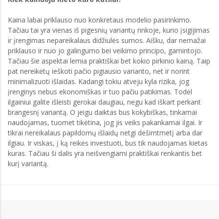
Kaina labai priklauso nuo konkretaus modelio pasirinkimo.
Tačiau tai yra vienas iš pigesnių variantų rinkoje, kurio įsigijimas
ir įrengimas nepareikalaus didžiulės sumos. Aišku, dar nemažai
priklauso ir nuo jo galingumo bei veikimo principo, gamintojo.
Tačiau šie aspektai lemia praktiškai bet kokio pirkinio kainą. Taip
pat nereikėtų ieškoti pačio pigiausio varianto, net ir norint
minimalizuoti išlaidas. Kadangi tokiu atveju kyla rizika, jog
įrenginys nebus ekonomiškas ir tuo pačiu patikimas. Todėl
ilgainiui galite išleisti gerokai daugiau, negu kad iškart perkant
brangesnį variantą. O jeigu daiktas bus kokybiškas, tinkamai
naudojamas, tuomet tikėtina, jog jis veiks pakankamai ilgai. Ir
tikrai nereikalaus papildomų išlaidų netgi dešimtmetį arba dar
ilgiau. Ir viskas, į ką reikės investuoti, bus tik naudojamas kietas
kuras. Tačiau ši dalis yra neišvengiami praktiškai renkantis bet
kurį variantą.