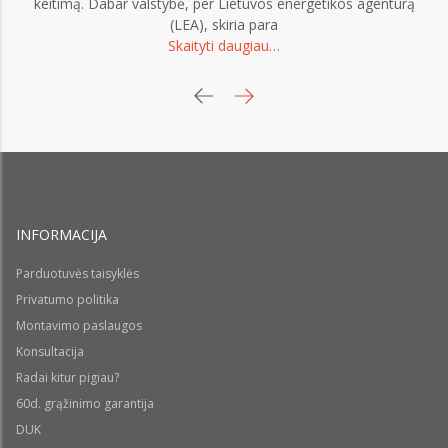
keitimą. Dabar valstybė, per Lietuvos energetikos agentūrą
Ge
(LEA), skiria para
Skaityti daugiau…
eu
INFORMACIJA
Parduotuvės taisyklės
Privatumo politika
Montavimo paslaugos
Konsultacija
Radai kitur pigiau?
60d. grąžinimo garantija
DUK