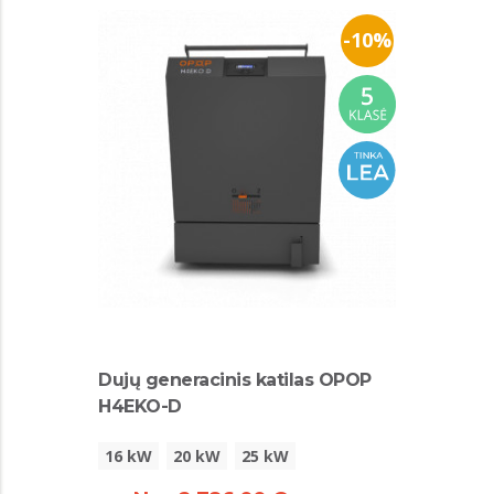
-10%
Dujų generacinis katilas OPOP
H4EKO-D
16 kW
20 kW
25 kW