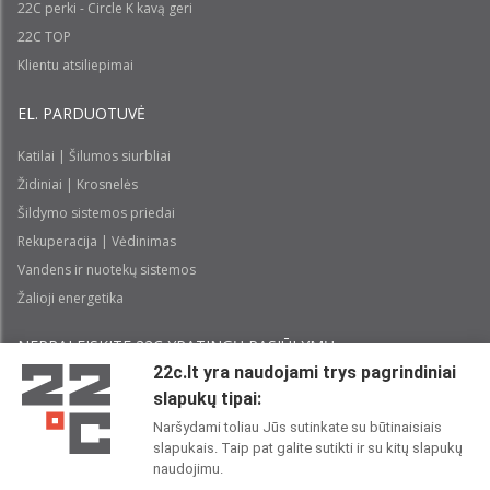
22C perki - Circle K kavą geri
22C TOP
Klientu atsiliepimai
EL. PARDUOTUVĖ
Katilai | Šilumos siurbliai
Židiniai | Krosnelės
Šildymo sistemos priedai
Rekuperacija | Vėdinimas
Vandens ir nuotekų sistemos
Žalioji energetika
NEPRALEISKITE 22С YPATINGŲ PASIŪLYMŲ:
22c.lt yra naudojami trys pagrindiniai
slapukų tipai:
Prenumeruoti
Naršydami toliau Jūs sutinkate su būtinaisiais
slapukais. Taip pat galite sutikti ir su kitų slapukų
Perskaičiau ir sutinku su 22C
Privatumo politika
naudojimu.