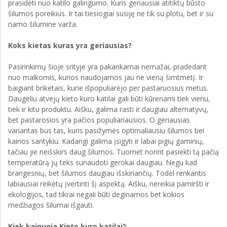
prasidėti nuo katilo galingumo. Kuris geriausiai atitiktų būsto
šilumos poreikius. Ir tai tiesiogiai susiję ne tik su plotu, bet ir su
namo šilumine varža.
Koks kietas kuras yra geriausias?
Pasirinkimų šioje srityje yra pakankamai nemažai, pradedant
nuo malkomis, kurios naudojamos jau ne vieną šimtmetį. Ir
baigiant briketais, kurie išpopuliarėjo per pastaruosius metus.
Daugeliu atvejų kieto kuro katilai gali būti kūrenami tiek vienu,
tiek ir kitu produktu. Aišku, galima rasti ir daugiau alternatyvų,
bet pastarosios yra pačios populiariausios. O geriausias
variantas bus tas, kuris pasižymės optimaliausiu šilumos bei
kainos santykiu. Kadangi galima įsigyti ir labai pigių gaminių,
tačiau jie neišskirs daug šilumos. Tuomet norint pasiekti tą pačią
temperatūrą jų teks sunaudoti gerokai daugiau. Negu kad
brangesnių, bet šilumos daugiau išskiriančių. Todėl renkantis
labiausiai reikėtų įvertinti šį aspektą. Aišku, nereikia pamiršti ir
ekologijos, tad tikrai negali būti deginamos bet kokios
medžiagos šilumai išgauti.
Kiek kainuoja Kieto kuro katilai?