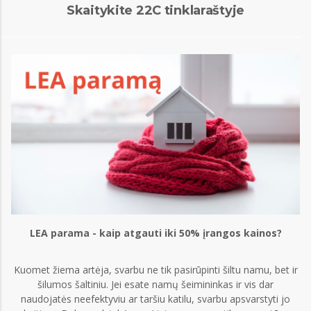
Skaitykite 22C tinklaraštyje
LEA parama - kaip atgauti iki 50% įrangos kainos?
Kuomet žiema artėja, svarbu ne tik pasirūpinti šiltu namu, bet ir
šilumos šaltiniu. Jei esate namų šeimininkas ir vis dar
naudojatės neefektyviu ar taršiu katilu, svarbu apsvarstyti jo