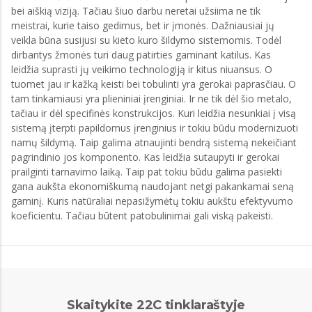
bei aiškią viziją. Tačiau šiuo darbu neretai užsiima ne tik
meistrai, kurie taiso gedimus, bet ir įmonės. Dažniausiai jų
veikla būna susijusi su kieto kuro šildymo sistemomis. Todėl
dirbantys žmonės turi daug patirties gaminant katilus. Kas
leidžia suprasti jų veikimo technologiją ir kitus niuansus. O
tuomet jau ir kažką keisti bei tobulinti yra gerokai paprasčiau. O
tam tinkamiausi yra plieniniai įrenginiai. Ir ne tik dėl šio metalo,
tačiau ir dėl specifinės konstrukcijos. Kuri leidžia nesunkiai į visą
sistemą įterpti papildomus įrenginius ir tokiu būdu modernizuoti
namų šildymą. Taip galima atnaujinti bendrą sistemą nekeičiant
pagrindinio jos komponento. Kas leidžia sutaupyti ir gerokai
prailginti tarnavimo laiką. Taip pat tokiu būdu galima pasiekti
gana aukšta ekonomiškumą naudojant netgi pakankamai seną
gaminį. Kuris natūraliai nepasižymėtų tokiu aukštu efektyvumo
koeficientu. Tačiau būtent patobulinimai gali viską pakeisti.
Skaitykite 22C tinklaraštyje