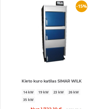
-15%
Kieto kuro katilas SIMAR WILK
14 kW
19 kW
23 kW
26 kW
35 kW