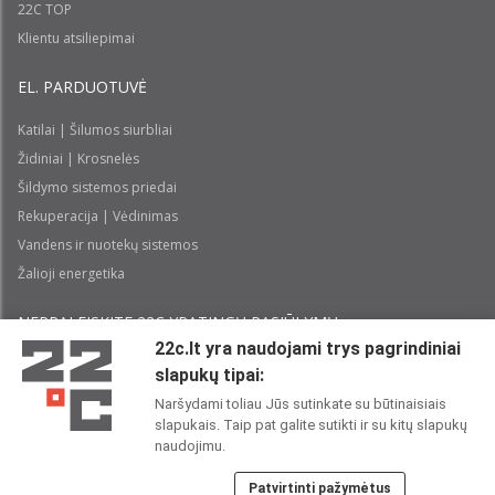
22C TOP
Klientu atsiliepimai
EL. PARDUOTUVĖ
Katilai | Šilumos siurbliai
Židiniai | Krosnelės
Šildymo sistemos priedai
Rekuperacija | Vėdinimas
Vandens ir nuotekų sistemos
Žalioji energetika
NEPRALEISKITE 22С YPATINGŲ PASIŪLYMŲ:
22c.lt yra naudojami trys pagrindiniai
slapukų tipai:
Prenumeruoti
Naršydami toliau Jūs sutinkate su būtinaisiais
slapukais. Taip pat galite sutikti ir su kitų slapukų
Perskaičiau ir sutinku su 22C
Privatumo politika
naudojimu.
Patvirtinti pažymėtus