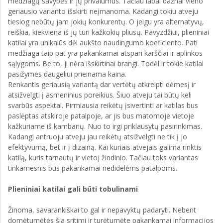
medžiagų savybes ir jų privalumus. Tačiau labai dažnai vieno
geriausio varianto išskirti neįmanoma. Kadangi tokiu atveju
tiesiog nebūtų jam jokių konkurentų. O jeigu yra alternatyvų,
reiškia, kiekviena iš jų turi kažkokių pliusų. Pavyzdžiui, plieniniai
katilai yra unikalūs dėl aukšto naudingumo koeficiento. Pati
medžiaga taip pat yra pakankamai atspari karščiai ir aplinkos
sąlygoms. Be to, ji nėra išskirtinai brangi. Todėl ir tokie katilai
pasižymės daugeliui prieinama kaina.
Renkantis geriausią variantą dar vertėtų atkreipti dėmesį ir
atsižvelgti į asmeninius poreikius. Šiuo atveju tai būtų keli
svarbūs aspektai. Pirmiausia reikėtų įsivertinti ar katilas bus
paslėptas atskiroje patalpoje, ar jis bus matomoje vietoje
kažkuriame iš kambarių. Nuo to irgi priklausytų pasirinkimas.
Kadangi antruoju atveju jau reikėtų atsižvelgti ne tik į jo
efektyvumą, bet ir į dizainą. Kai kuriais atvejais galima rinktis
katilą, kuris tarnautų ir vietoj žindinio. Tačiau toks variantas
tinkamesnis bus pakankamai nedidelėms patalpoms.
Plieniniai katilai gali būti tobulinami
Žinoma, savarankiškai to gal ir nepavyktų padaryti. Nebent
domėtumėtės šia sritimi ir turėtumėte pakankamai informacijos