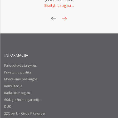
Skaityti daugiau…
eu
INFORMACIJA
Parduotuvės taisyklės
Privatumo politika
Montavimo paslaugos
Konsultacija
Radai kitur pigiau?
60d. grąžinimo garantija
DUK
22C perki - Circle K kavą geri