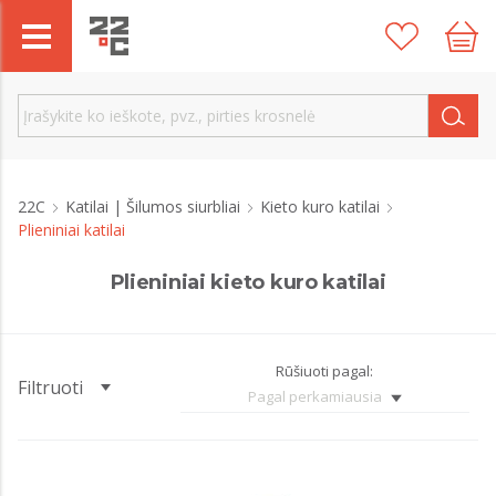
22C
Katilai | Šilumos siurbliai
Kieto kuro katilai
Plieniniai katilai
Plieniniai kieto kuro katilai
Rūšiuoti pagal:
Filtruoti
Pagal perkamiausia