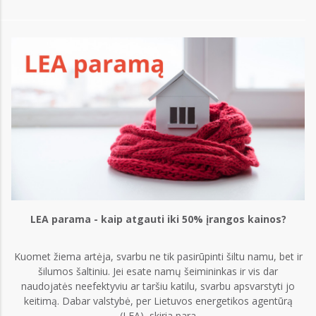
LEA parama - kaip atgauti iki 50% įrangos kainos?
Kuomet žiema artėja, svarbu ne tik pasirūpinti šiltu namu, bet ir
šilumos šaltiniu. Jei esate namų šeimininkas ir vis dar
naudojatės neefektyviu ar taršiu katilu, svarbu apsvarstyti jo
keitimą. Dabar valstybė, per Lietuvos energetikos agentūrą
Ge
(LEA), skiria para