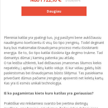
Nuo 1 722,10 €
2 026,00 €
Daugiau
Plieniniai katilai yra ypatingi tuo, jog pasižymi bene aukščiausiu
naudingumo koeficientu iš visų šio tipo įrenginių. Todėl deginant
kurą bus maksimaliai išnaudojama proceso metu išsiskirianti
energija. Be to, šio tipo katilai išsiskiria ilga degimo trukme. Tad
išeinantys dūmai į kaminą patenka jau atšalę.
O tai leidžia užtikrinti, kad didžiausias įmanomas šilumos kiekis
nepatektų į aplinką ir liktų katilo viduje. Iš kur vėliau galėtų būti
paskirstomas bei išnaudojamas būsto šildymui. Tas pasiekiama
priverčiant dūmus pačiame įrenginyje apsiversti net keletą kartų.
Kas yra iš esmės unikali technologija.
Iš ko pagamintas kieto kuro katilas yra geriausias?
Praktiškai visi rinkdamiesi svarsto bei įvertina skirtingų