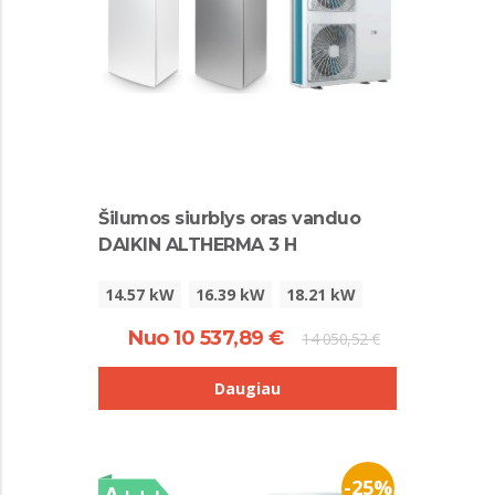
Šilumos siurblys oras vanduo
DAIKIN ALTHERMA 3 H
14.57 kW
16.39 kW
18.21 kW
Nuo 10 537,89 €
14 050,52 €
Daugiau
-25%