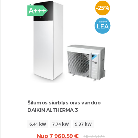
-25%
Šilumos siurblys oras vanduo
DAIKIN ALTHERMA 3
6.41 kW
7.74 kW
9.37 kW
Nuo 7 960,59 €
10 614,12 €