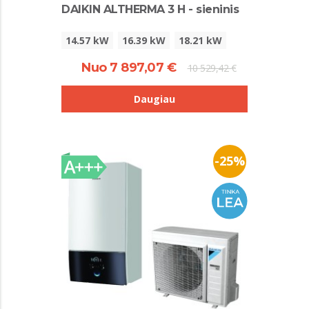
DAIKIN ALTHERMA 3 H - sieninis
14.57 kW
16.39 kW
18.21 kW
Nuo 7 897,07 €
10 529,42 €
Daugiau
-25%