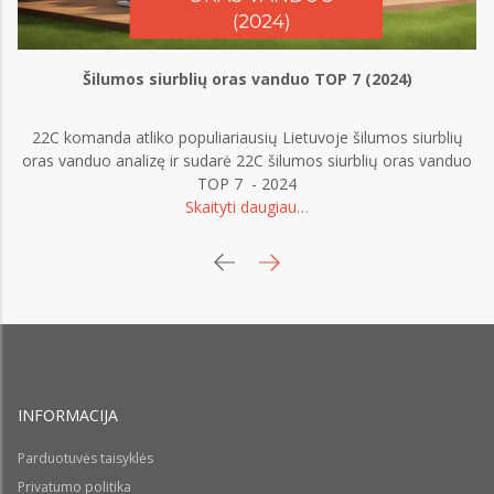
Šilumos siurblių oras vanduo TOP 7 (2024)
22C komanda atliko populiariausių Lietuvoje šilumos siurblių
oras vanduo analizę ir sudarė 22C šilumos siurblių oras vanduo
š
TOP 7 - 2024
Skaityti daugiau…
INFORMACIJA
Parduotuvės taisyklės
Privatumo politika