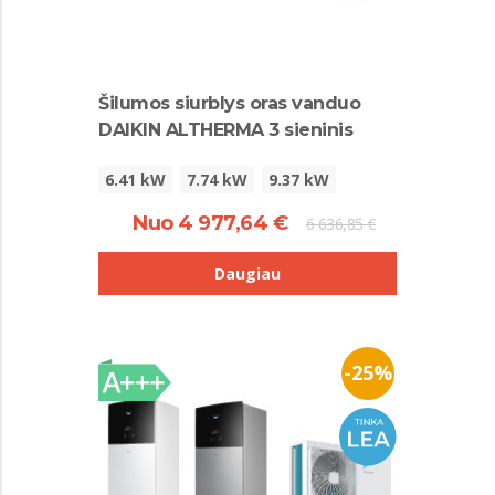
Šilumos siurblys oras vanduo
DAIKIN ALTHERMA 3 sieninis
6.41 kW
7.74 kW
9.37 kW
Nuo 4 977,64 €
6 636,85 €
Daugiau
-25%