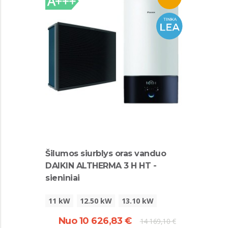
Šilumos siurblys oras vanduo
DAIKIN ALTHERMA 3 H HT -
sieniniai
11 kW
12.50 kW
13.10 kW
Nuo 10 626,83 €
14 169,10 €