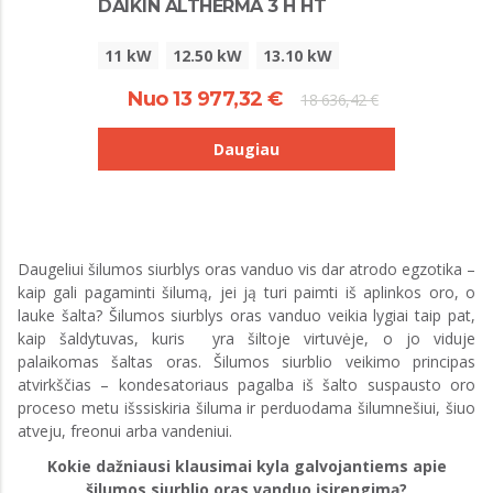
DAIKIN ALTHERMA 3 H HT
11 kW
12.50 kW
13.10 kW
Nuo 13 977,32 €
18 636,42 €
Daugiau
Daugeliui šilumos siurblys oras vanduo vis dar atrodo egzotika –
kaip gali pagaminti šilumą, jei ją turi paimti iš aplinkos oro, o
lauke šalta? Šilumos siurblys oras vanduo veikia lygiai taip pat,
kaip šaldytuvas, kuris yra šiltoje virtuvėje, o jo viduje
palaikomas šaltas oras. Šilumos siurblio veikimo principas
atvirkščias – kondesatoriaus pagalba iš šalto suspausto oro
proceso metu išssiskiria šiluma ir perduodama šilumnešiui, šiuo
atveju, freonui arba vandeniui.
Kokie dažniausi klausimai kyla galvojantiems apie
šilumos siurblio oras vanduo įsirengimą?