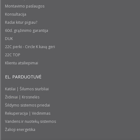
Montavimo paslaugos
Konsultacija
Radai kitur pigiau?
60d. grąžinimo garantija
DUK
22C perki - Circle K kavą geri
22C TOP
Klientu atsiliepimai
EL. PARDUOTUVĖ
Katilai | Šilumos siurbliai
Židiniai | Krosnelės
Šildymo sistemos priedai
Rekuperacija | Vėdinimas
Vandens ir nuotekų sistemos
Žalioji energetika