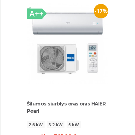
-17%
Šilumos siurblys oras oras HAIER
Pearl
2.6 kW
3.2 kW
5 kW