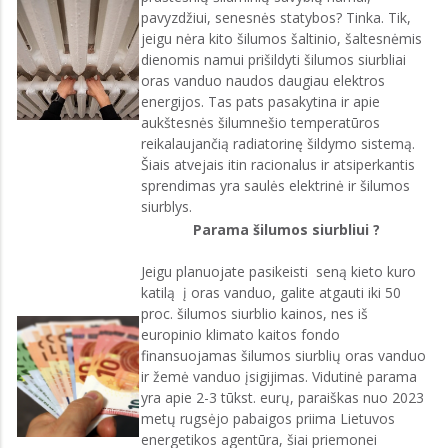
pavyzdžiui, senesnės statybos? Tinka. Tik,
jeigu nėra kito šilumos šaltinio, šaltesnėmis
dienomis namui prišildyti šilumos siurbliai
oras vanduo naudos daugiau elektros
energijos. Tas pats pasakytina ir apie
aukštesnės šilumnešio temperatūros
reikalaujančią radiatorinę šildymo sistemą.
Šiais atvejais itin racionalus ir atsiperkantis
sprendimas yra saulės elektrinė ir šilumos
siurblys.
Parama šilumos siurbliui ?
Jeigu planuojate pasikeisti seną kieto kuro
katilą į oras vanduo, galite atgauti iki 50
proc. šilumos siurblio kainos, nes iš
europinio klimato kaitos fondo
finansuojamas šilumos siurblių oras vanduo
ir žemė vanduo įsigijimas. Vidutinė parama
yra apie 2-3 tūkst. eurų, paraiškas nuo 2023
metų rugsėjo pabaigos priima Lietuvos
energetikos agentūra, šiai priemonei