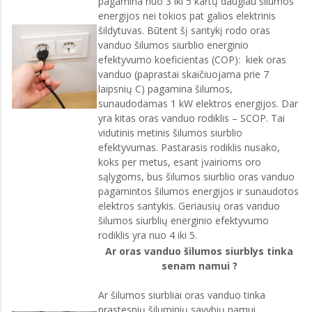
pagamina nuo 3 iki 5 kartų daugiau šilumos
energijos nei tokios pat galios elektrinis
šildytuvas. Būtent šį santykį rodo oras
vanduo šilumos siurblio energinio
efektyvumo koeficientas (COP): kiek oras
vanduo (paprastai skaičiuojama prie 7
laipsnių C) pagamina šilumos,
sunaudodamas 1 kW elektros energijos. Dar
yra kitas oras vanduo rodiklis – SCOP. Tai
vidutinis metinis šilumos siurblio
efektyvumas. Pastarasis rodiklis nusako,
koks per metus, esant įvairioms oro
sąlygoms, bus šilumos siurblio oras vanduo
pagamintos šilumos energijos ir sunaudotos
elektros santykis. Geriausių oras vanduo
šilumos siurblių energinio efektyvumo
rodiklis yra nuo 4 iki 5.
Ar oras vanduo šilumos siurblys tinka
senam namui ?
Ar šilumos siurbliai oras vanduo tinka
prastesnių šiluminių savybių namui,