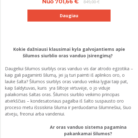
Nuo 701,66 €
849,00 €
Daugiau
Kokie dažniausi klausimai kyla galvojantiems apie
šilumos siurblio oras vanduo įsirengimą?
Daugeliui šilumos siurblys oras vanduo vis dar atrodo egzotika –
kaip gali pagaminti šilumą, jei ją turi paimti iš aplinkos oro, o
lauke šalta? Šilumos siurblys oras vanduo veikia lygiai taip pat,
kaip šaldytuvas, kuris yra šiltoje virtuvėje, o jo viduje
palaikomas šaltas oras. Šilumos siurblio veikimo principas
atvirkščias – kondesatoriaus pagalba iš šalto suspausto oro
proceso metu išssiskiria šiluma ir perduodama šilumnešiui, šiuo
atveju, freonui arba vandeniui.
Ar oras vanduo sistema pagamina
pakankamai šilumos?