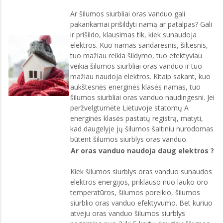
Ar šilumos siurbliai oras vanduo gali
pakankamai prišildyti namą ar patalpas? Gali
ir prišildo, klausimas tik, kiek sunaudoja
elektros. Kuo namas sandaresnis, šiltesnis,
tuo mažiau reikia šildymo, tuo efektyviau
veikia šilumos siurbliai oras vanduo ir tuo
mažiau naudoja elektros. Kitaip sakant, kuo
aukštesnės energinės klasės namas, tuo
šilumos siurbliai oras vanduo naudingesni. Jei
peržvelgtumėte Lietuvoje statomų A
energinės klasės pastatų registrą, matyti,
kad daugelyje jų šilumos šaltiniu nurodomas
būtent šilumos siurblys oras vanduo.
Ar oras vanduo naudoja daug elektros ?
Kiek šilumos siurblys oras vanduo sunaudos
elektros energijos, priklauso nuo lauko oro
temperatūros, šilumos poreikio, šilumos
siurblio oras vanduo efektyvumo. Bet kuriuo
atveju oras vanduo šilumos siurblys