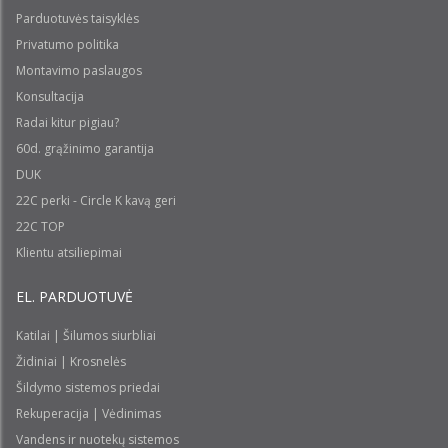
Parduotuvės taisyklės
Privatumo politika
Montavimo paslaugos
Konsultacija
Radai kitur pigiau?
60d. grąžinimo garantija
DUK
22C perki - Circle K kavą geri
22C TOP
Klientu atsiliepimai
EL. PARDUOTUVĖ
Katilai | Šilumos siurbliai
Židiniai | Krosnelės
Šildymo sistemos priedai
Rekuperacija | Vėdinimas
Vandens ir nuotekų sistemos