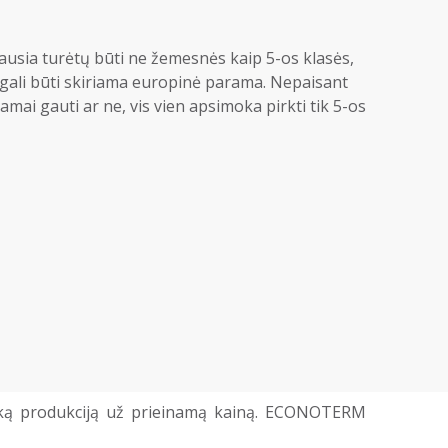
iausia turėtų būti ne žemesnės kaip 5-os klasės,
s gali būti skiriama europinė parama. Nepaisant
ramai gauti ar ne, vis vien apsimoka pirkti tik 5-os
šką produkciją už prieinamą kainą. ECONOTERM