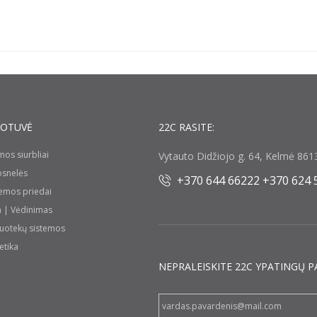
UOTUVĖ
22C RASITE:
umos siurbliai
Vytauto Didžiojo g. 64, Kelmė 8613
rosnelės
+370 644 66222 +370 624 
temos priedai
a | Vėdinimas
nuotekų sistemos
etika
NEPRALEISKITE 22С YPATINGŲ P