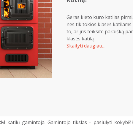
Geras kieto kuro katilas pirm
nes tik tokios klasės katilam
to, ar jūs teiksite paraišką pa
klasės katilą.
Skaityti daugiau…
atilų gamintoja. Gamintojo tikslas – pasiūlyti kokybi