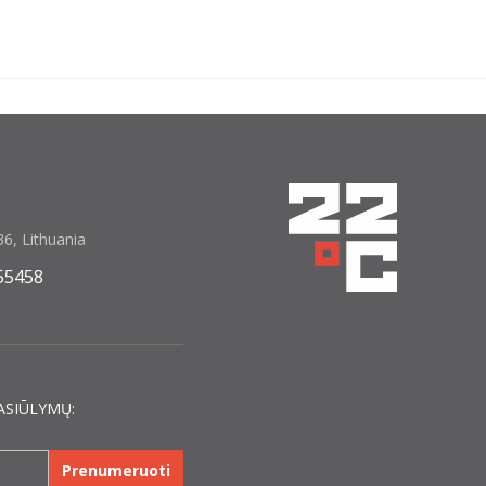
6, Lithuania
55458
ASIŪLYMŲ:
Prenumeruoti