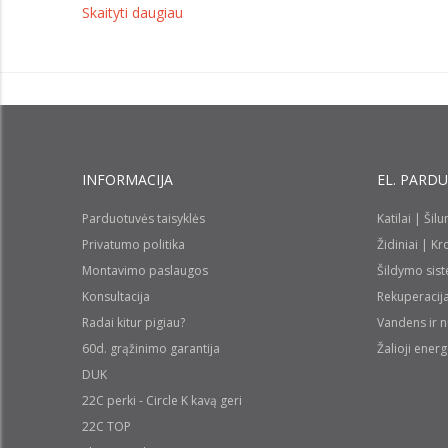
Skaityti daugiau
INFORMACIJA
EL. PARD
Parduotuvės taisyklės
Katilai | Šil
Privatumo politika
Židiniai | K
Montavimo paslaugos
Šildymo sis
Konsultacija
Rekuperacij
Radai kitur pigiau?
Vandens ir 
60d. grąžinimo garantija
Žalioji energ
DUK
22C perki - Circle K kavą geri
22C TOP