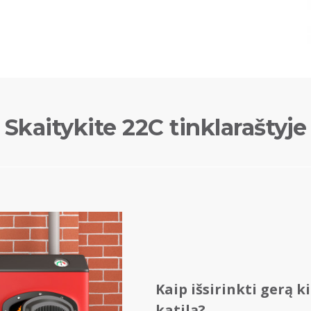
Skaitykite 22C tinklaraštyje
Kaip išsirinkti gerą k
katilą?