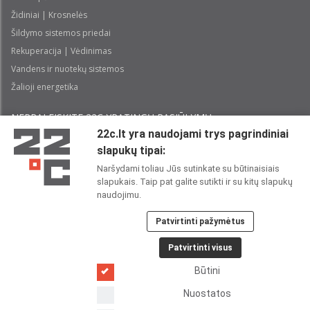
Židiniai | Krosnelės
Šildymo sistemos priedai
Rekuperacija | Vėdinimas
Vandens ir nuotekų sistemos
Žalioji energetika
NEPRALEISKITE 22С YPATINGŲ PASIŪLYMŲ:
22c.lt yra naudojami trys pagrindiniai
slapukų tipai:
Prenumeruoti
Naršydami toliau Jūs sutinkate su būtinaisiais
slapukais. Taip pat galite sutikti ir su kitų slapukų
Perskaičiau ir sutinku su 22C
Privatumo politika
naudojimu.
Patvirtinti pažymėtus
22C SOCIALINIUOSE TINKLUOSE:
Patvirtinti visus
Būtini
Nuostatos