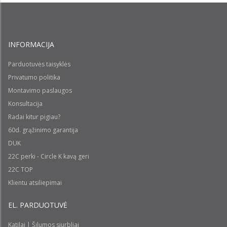
INFORMACIJA
Parduotuvės taisyklės
Privatumo politika
Montavimo paslaugos
Konsultacija
Radai kitur pigiau?
60d. grąžinimo garantija
DUK
22C perki - Circle K kavą geri
22C TOP
Klientu atsiliepimai
EL. PARDUOTUVĖ
Katilai | Šilumos siurbliai