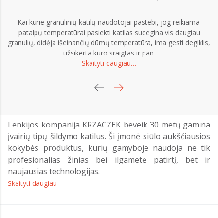
Kai kurie granulinių katilų naudotojai pastebi, jog reikiamai
patalpų temperatūrai pasiekti katilas sudegina vis daugiau
granulių, didėja išeinančių dūmų temperatūra, ima gesti degiklis,
s
užsikerta kuro sraigtas ir pan.
g
Skaityti daugiau…
Lenkijos kompanija KRZACZEK beveik 30 metų gamina
įvairių tipų šildymo katilus. Ši įmonė siūlo aukščiausios
kokybės produktus, kurių gamyboje naudoja ne tik
profesionalias žinias bei ilgametę patirtį, bet ir
naujausias technologijas.
Skaityti daugiau