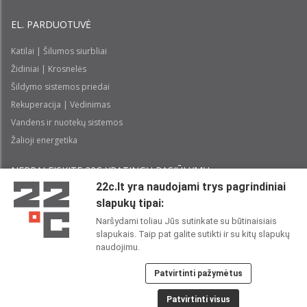
EL. PARDUOTUVĖ
Katilai | Šilumos siurbliai
Židiniai | Krosnelės
Šildymo sistemos priedai
Rekuperacija | Vėdinimas
Vandens ir nuotekų sistemos
Žalioji energetika
NEPRALEISKITE 22С YPATINGŲ PASIŪLYMŲ:
22c.lt yra naudojami trys pagrindiniai
slapukų tipai:
Prenumeruoti
Naršydami toliau Jūs sutinkate su būtinaisiais
slapukais. Taip pat galite sutikti ir su kitų slapukų
Perskaičiau ir sutinku su 22C
Privatumo politika
naudojimu.
Patvirtinti pažymėtus
22C SOCIALINIUOSE TINKLUOSE:
Patvirtinti visus