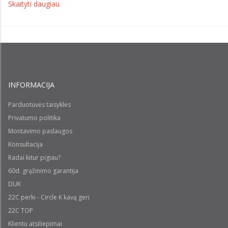
Skaityti daugiau
INFORMACIJA
Parduotuvės taisyklės
Privatumo politika
Montavimo paslaugos
Konsultacija
Radai kitur pigiau?
60d. grąžinimo garantija
DUK
22C perki - Circle K kavą geri
22C TOP
Klientu atsiliepimai