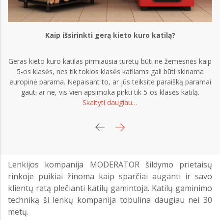
Kaip išsirinkti gerą kieto kuro katilą?
Geras kieto kuro katilas pirmiausia turėtų būti ne žemesnės kaip
gr
5-os klasės, nes tik tokios klasės katilams gali būti skiriama
europinė parama. Nepaisant to, ar jūs teiksite paraišką paramai
gauti ar ne, vis vien apsimoka pirkti tik 5-os klasės katilą.
Skaityti daugiau…
Lenkijos kompanija MODERATOR šildymo prietaisų
rinkoje puikiai žinoma kaip sparčiai auganti ir savo
klientų ratą plečianti katilų gamintoja. Katilų gaminimo
techniką ši lenkų kompanija tobulina daugiau nei 30
metų.