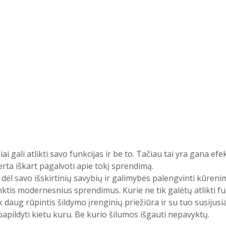
iai gali atlikti savo funkcijas ir be to. Tačiau tai yra gana ef
rta iškart pagalvoti apie tokį sprendimą.
ėl savo išskirtinių savybių ir galimybės palengvinti kūren
tis modernesnius sprendimus. Kurie ne tik galėtų atlikti fun
aug rūpintis šildymo įrenginių priežiūra ir su tuo susijusiai
papildyti kietu kuru. Be kurio šilumos išgauti nepavyktų.