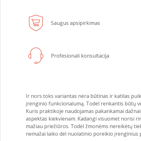
Saugus apsipirkimas
Profesionali konsultacija
Ir nors toks variantas nėra būtinas ir katilas puik
įrenginio funkcionalumą. Todėl renkantis būtų ve
Kuris praktikoje naudojamas pakankamai dažnai d
aspektas kiekvienam. Kadangi visuomet norisi rink
mažiau priežiūros. Todėl žmonėms nereikėtų tiek d
nemažai laiko dėl nuolatinio poreikio įrenginius 