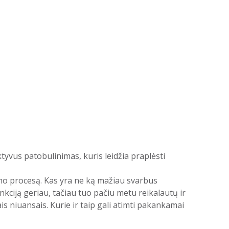
ektyvus patobulinimas, kuris leidžia praplėsti
imo procesą. Kas yra ne ką mažiau svarbus
kciją geriau, tačiau tuo pačiu metu reikalautų ir
s niuansais. Kurie ir taip gali atimti pakankamai