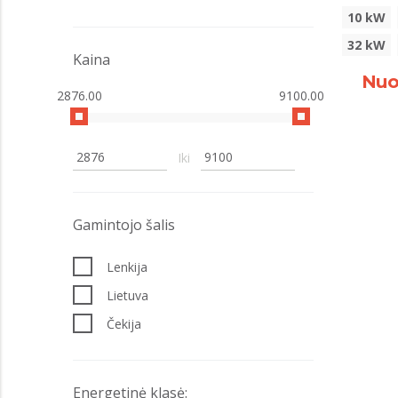
MODERATOR
10 kW
32 kW
SIMAR
Kaina
STALMARK
Nuo
2876.00
9100.00
Iki
Gamintojo šalis
Lenkija
Lietuva
Čekija
Energetinė klasė: