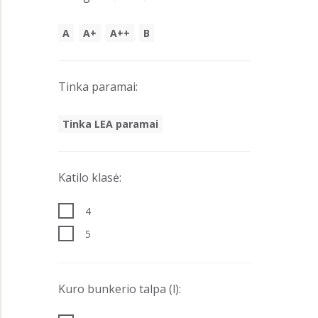
A
A+
A++
B
Tinka paramai:
Tinka LEA paramai
Katilo klasė:
4
5
Kuro bunkerio talpa (l):