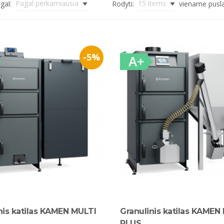
Pagal perkamiausia
15 items
gal:
Rodyti:
viename pusl
-5%
nis katilas KAMEN MULTI
Granulinis katilas KAMEN 
PLUS