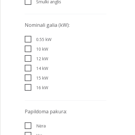
Smulki anglis
800 l
830 l
1000 l
Nominali galia (kW):
Be bunkerio - 0 l
0.55 kW
10 kW
12 kW
14 kW
15 kW
16 kW
17 kW
18 kW
Papildoma pakura:
19 kW
Nėra
20 kW