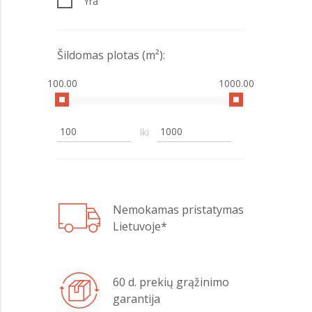
Yra
24 kW
25 kW
26 kW
Šildomas plotas (m²):
30 kW
100.00
1000.00
32 kW
35 kW
Iki
36 kW
38 kW
40 kW
50 kW
Nemokamas pristatymas
70 kW
Lietuvoje*
100 kW
60 d. prekių grąžinimo
garantija