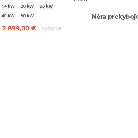
14 kW
20 kW
26 kW
40 kW
50 kW
Nėra prekyboj
 2 899,00 €
3 069,00 €