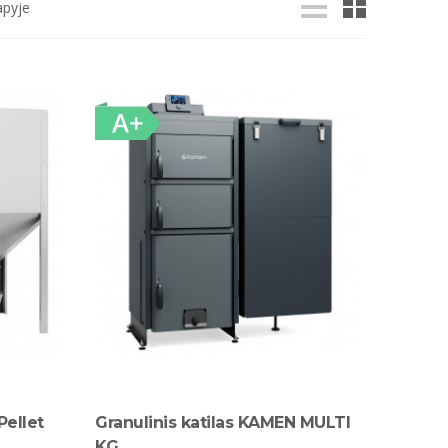
apyje
Pellet
Granulinis katilas KAMEN MULTI
KG