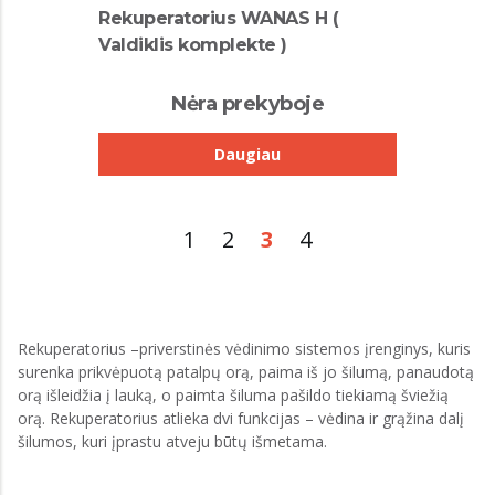
Rekuperatorius WANAS H (
Valdiklis komplekte )
Nėra prekyboje
Daugiau
1
2
3
4
Rekuperatorius –priverstinės vėdinimo sistemos įrenginys, kuris
surenka prikvėpuotą patalpų orą, paima iš jo šilumą, panaudotą
orą išleidžia į lauką, o paimta šiluma pašildo tiekiamą šviežią
orą. Rekuperatorius atlieka dvi funkcijas – vėdina ir grąžina dalį
šilumos, kuri įprastu atveju būtų išmetama.