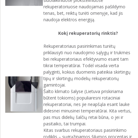
šiuolaikiniuose plokšteliniuose
rekuperatoriuose naudojamas pašildymo
tenas, bet, reiktų turėti omenyje, kad jis
naudoja elektros energiją.
Kokį rekuperatorių rinktis?
Rekuperatoriaus pasirinkimas turėtų
priklausyti nuo naudojimo sąlygų ir trukmės
bei rekuperatoriaus efektyvumo esant tam
tikrai temperatūrai. Todėl visada verta
palyginti, kokius duomenis pateikia skirtingų
tipų ir skirtingų modelių rekuperatorių
gamintojai.
Šalto klimato šalyse (Lietuva priskiriama
būtent tokioms) populiaresni rotaciniai
rekuperatoriai, nes jie neapšąla esant lauke
didesnei minusinei temperatūrai. Kita vertus,
pas mus didelių šalčių retai būna, o jei ir
pasitaiko, tai trumpai.
Kitas svarbus rekuperatoriaus pasirinkimo
rodiklis – sugrąžinamos šilumos procentas ir