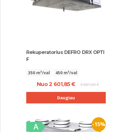
Rekuperatorius DEFRO DRX OPTI
F
350 m³/val
450 m³/val
Nuo 2 601,85 €
3 061,00 €
Daugiau
-15%