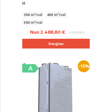
H
300 m³/val
400 m³/val
500 m³/val
Nuo 2 488,80 €
2 928,00 €
Daugiau
-15%