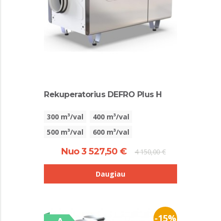
Rekuperatorius DEFRO Plus H
300 m³/val
400 m³/val
500 m³/val
600 m³/val
Nuo 3 527,50 €
4 150,00 €
Daugiau
-15%