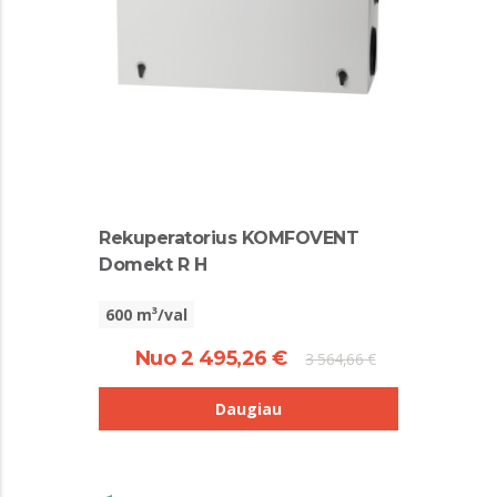
Rekuperatorius KOMFOVENT
Domekt R H
600 m³/val
Nuo 2 495,26 €
3 564,66 €
Daugiau