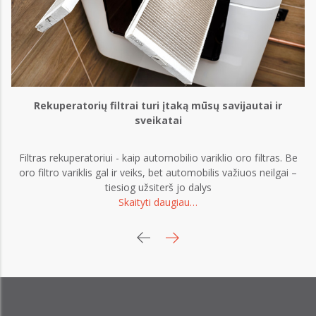
Rekuperatorių filtrai turi įtaką mūsų savijautai ir
sveikatai
s
Filtras rekuperatoriui - kaip automobilio variklio oro filtras. Be
oro filtro variklis gal ir veiks, bet automobilis važiuos neilgai –
tiesiog užsiterš jo dalys
Skaityti daugiau…