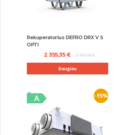
Rekuperatorius DEFRO DRX V S
OPTI
2 355,35 €
2 771,00 €
Daugiau
-15%