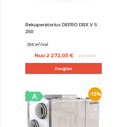
Rekuperatorius DEFRO DRX V S
250
250 m³/val
Nuo 2 272,05 €
2 673,00 €
Daugiau
-15%