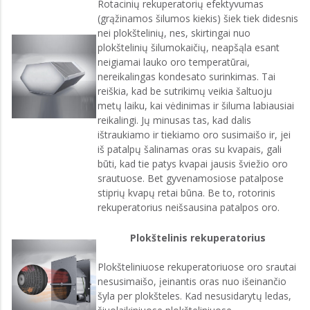
Rotacinių rekuperatorių efektyvumas
(grąžinamos šilumos kiekis) šiek tiek didesnis
nei plokštelinių, nes, skirtingai nuo
plokštelinių šilumokaičių, neapšąla esant
neigiamai lauko oro temperatūrai,
nereikalingas kondesato surinkimas. Tai
reiškia, kad be sutrikimų veikia šaltuoju
metų laiku, kai vėdinimas ir šiluma labiausiai
reikalingi. Jų minusas tas, kad dalis
ištraukiamo ir tiekiamo oro susimaišo ir, jei
iš patalpų šalinamas oras su kvapais, gali
būti, kad tie patys kvapai jausis šviežio oro
srautuose. Bet gyvenamosiose patalpose
stiprių kvapų retai būna. Be to, rotorinis
rekuperatorius neišsausina patalpos oro.
Plokštelinis rekuperatorius
Plokšteliniuose rekuperatoriuose oro srautai
nesusimaišo, įeinantis oras nuo išeinančio
šyla per plokšteles. Kad nesusidarytų ledas,