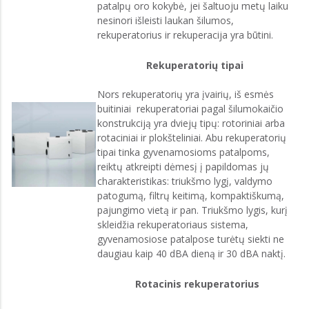
patalpų oro kokybė, jei šaltuoju metų laiku
nesinori išleisti laukan šilumos,
rekuperatorius ir rekuperacija yra būtini.
Rekuperatorių tipai
Nors rekuperatorių yra įvairių, iš esmės
buitiniai rekuperatoriai pagal šilumokaičio
konstrukciją yra dviejų tipų: rotoriniai arba
rotaciniai ir plokšteliniai. Abu rekuperatorių
tipai tinka gyvenamosioms patalpoms,
reiktų atkreipti dėmesį į papildomas jų
charakteristikas: triukšmo lygį, valdymo
patogumą, filtrų keitimą, kompaktiškumą,
pajungimo vietą ir pan. Triukšmo lygis, kurį
skleidžia rekuperatoriaus sistema,
gyvenamosiose patalpose turėtų siekti ne
daugiau kaip 40 dBA dieną ir 30 dBA naktį.
Rotacinis rekuperatorius