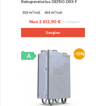
Rekuperatorius DEFRO DRX F
350 m³/val
450 m³/val
Nuo 2 612,90 €
3 074,00 €
Daugiau
-15%