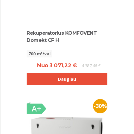
Rekuperatorius KOMFOVENT
Domekt CF H
700 m³/val
Nuo 3 071,22 €
4 387,46 €
Daugiau
-30%