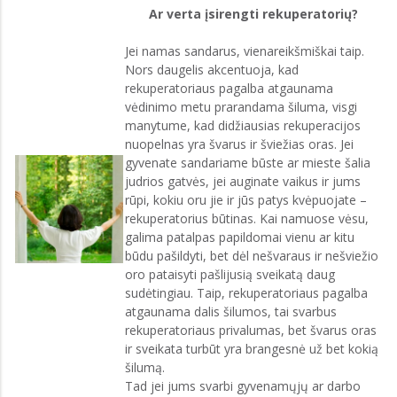
Ar verta įsirengti rekuperatorių?
Jei namas sandarus, vienareikšmiškai taip.
Nors daugelis akcentuoja, kad
rekuperatoriaus pagalba atgaunama
vėdinimo metu prarandama šiluma, visgi
manytume, kad didžiausias rekuperacijos
nuopelnas yra švarus ir šviežias oras. Jei
gyvenate sandariame būste ar mieste šalia
judrios gatvės, jei auginate vaikus ir jums
rūpi, kokiu oru jie ir jūs patys kvėpuojate –
rekuperatorius būtinas. Kai namuose vėsu,
galima patalpas papildomai vienu ar kitu
būdu pašildyti, bet dėl nešvaraus ir nešviežio
oro pataisyti pašlijusią sveikatą daug
sudėtingiau. Taip, rekuperatoriaus pagalba
atgaunama dalis šilumos, tai svarbus
rekuperatoriaus privalumas, bet švarus oras
ir sveikata turbūt yra brangesnė už bet kokią
šilumą.
Tad jei jums svarbi gyvenamųjų ar darbo