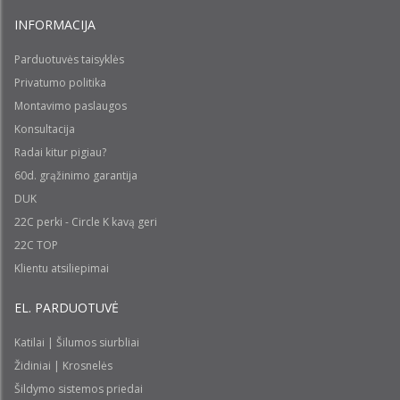
INFORMACIJA
Parduotuvės taisyklės
Privatumo politika
Montavimo paslaugos
Konsultacija
Radai kitur pigiau?
60d. grąžinimo garantija
DUK
22C perki - Circle K kavą geri
22C TOP
Klientu atsiliepimai
EL. PARDUOTUVĖ
Katilai | Šilumos siurbliai
Židiniai | Krosnelės
Šildymo sistemos priedai