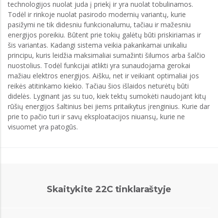
technologijos nuolat juda į priekį ir yra nuolat tobulinamos.
Todėl ir rinkoje nuolat pasirodo modernių variantų, kurie
pasižymi ne tik didesniu funkcionalumu, tačiau ir mažesniu
energijos poreikiu. Būtent prie tokių galėtų būti priskiriamas ir
šis variantas. Kadangi sistema veikia pakankamai unikaliu
principu, kuris leidžia maksimaliai sumažinti šilumos arba šalčio
nuostolius. Todėl funkcijai atlikti yra sunaudojama gerokai
mažiau elektros energijos. Aišku, net ir veikiant optimaliai jos
reikės atitinkamo kiekio. Tačiau šios išlaidos neturėtų būti
didelės. Lyginant jas su tuo, kiek tektų sumokėti naudojant kitų
rūšių energijos šaltinius bei jiems pritaikytus įrenginius. Kurie dar
prie to pačio turi ir savų eksploatacijos niuansų, kurie ne
visuomet yra patogūs.
Skaitykite 22C tinklaraštyje