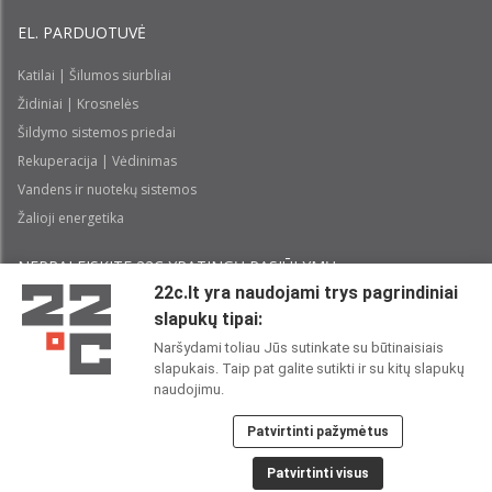
EL. PARDUOTUVĖ
Katilai | Šilumos siurbliai
Židiniai | Krosnelės
Šildymo sistemos priedai
Rekuperacija | Vėdinimas
Vandens ir nuotekų sistemos
Žalioji energetika
NEPRALEISKITE 22С YPATINGŲ PASIŪLYMŲ:
22c.lt yra naudojami trys pagrindiniai
slapukų tipai:
Prenumeruoti
Naršydami toliau Jūs sutinkate su būtinaisiais
slapukais. Taip pat galite sutikti ir su kitų slapukų
Perskaičiau ir sutinku su 22C
Privatumo politika
naudojimu.
Patvirtinti pažymėtus
22C SOCIALINIUOSE TINKLUOSE:
Patvirtinti visus