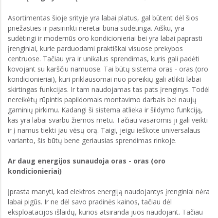
Asortimentas šioje srityje yra labai platus, gal būtent dėl šios
priežasties ir pasirinkti neretai būna sudėtinga. Aišku, yra
sudėtingi ir modernūs oro kondicionieriai bei yra labai paprasti
įrenginiai, kurie parduodami praktiškai visuose prekybos
centruose. Tačiau yra ir unikalus sprendimas, kuris gali padėti
kovojant su karščiu namuose. Tai būtų sistema oras - oras (oro
kondicionieriai), kuri priklausomai nuo poreikių gali atlikti labai
skirtingas funkcijas. Ir tam naudojamas tas pats įrenginys. Todėl
nereikėtų rūpintis papildomais montavimo darbais bei naujų
gaminių pirkimu. Kadangi ši sistema atlieka ir šildymo funkciją,
kas yra labai svarbu žiemos metu. Tačiau vasaromis ji gali veikti
ir į namus tiekti jau vėsų orą. Taigi, jeigu ieškote universalaus
varianto, šis būtų bene geriausias sprendimas rinkoje.
Ar daug energijos sunaudoja oras - oras (oro
kondicionieriai)
Įprasta manyti, kad elektros energiją naudojantys įrenginiai nėra
labai pigūs. Ir ne dėl savo pradinės kainos, tačiau dėl
eksploatacijos išlaidų, kurios atsiranda juos naudojant. Tačiau