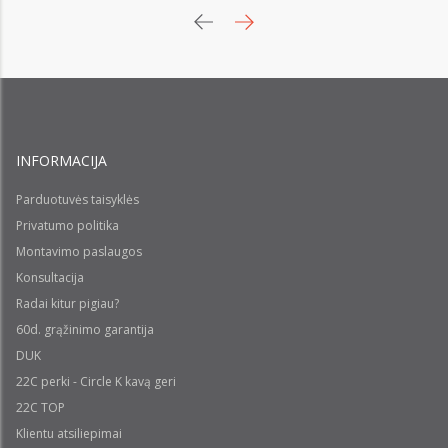
INFORMACIJA
Parduotuvės taisyklės
Privatumo politika
Montavimo paslaugos
Konsultacija
Radai kitur pigiau?
60d. grąžinimo garantija
DUK
22C perki - Circle K kavą geri
22C TOP
Klientu atsiliepimai