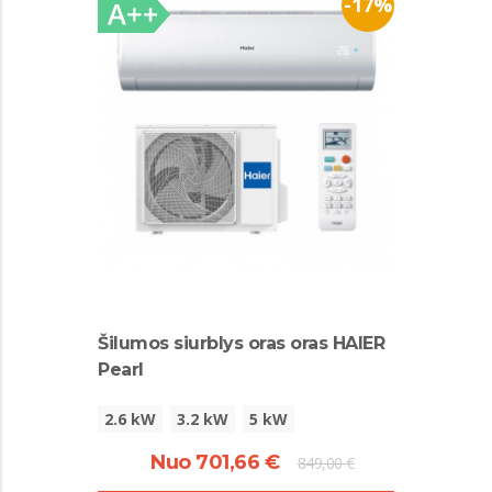
-17%
Šilumos siurblys oras oras HAIER
Pearl
2.6 kW
3.2 kW
5 kW
Nuo 701,66 €
849,00 €