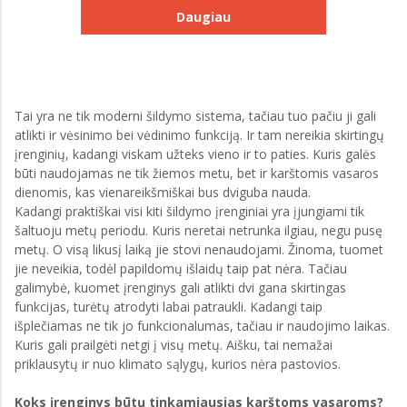
Daugiau
Tai yra ne tik moderni šildymo sistema, tačiau tuo pačiu ji gali
atlikti ir vėsinimo bei vėdinimo funkciją. Ir tam nereikia skirtingų
įrenginių, kadangi viskam užteks vieno ir to paties. Kuris galės
būti naudojamas ne tik žiemos metu, bet ir karštomis vasaros
dienomis, kas vienareikšmiškai bus dviguba nauda.
Kadangi praktiškai visi kiti šildymo įrenginiai yra įjungiami tik
šaltuoju metų periodu. Kuris neretai netrunka ilgiau, negu pusę
metų. O visą likusį laiką jie stovi nenaudojami. Žinoma, tuomet
jie neveikia, todėl papildomų išlaidų taip pat nėra. Tačiau
galimybė, kuomet įrenginys gali atlikti dvi gana skirtingas
funkcijas, turėtų atrodyti labai patraukli. Kadangi taip
išplečiamas ne tik jo funkcionalumas, tačiau ir naudojimo laikas.
Kuris gali prailgėti netgi į visų metų. Aišku, tai nemažai
priklausytų ir nuo klimato sąlygų, kurios nėra pastovios.
Koks įrenginys būtų tinkamiausias karštoms vasaroms?