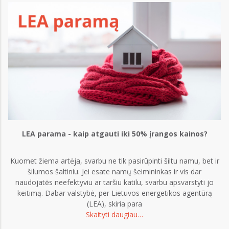
LEA parama - kaip atgauti iki 50% įrangos kainos?
Kuomet žiema artėja, svarbu ne tik pasirūpinti šiltu namu, bet ir
šilumos šaltiniu. Jei esate namų šeimininkas ir vis dar
naudojatės neefektyviu ar taršiu katilu, svarbu apsvarstyti jo
keitimą. Dabar valstybė, per Lietuvos energetikos agentūrą
(LEA), skiria para
Skaityti daugiau…